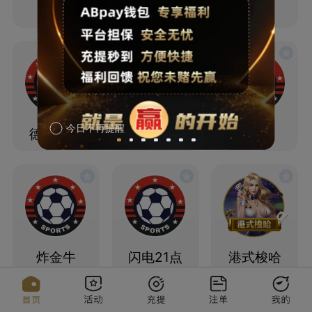
21 点
抢庄牛牛
炸金花
今日不再提醒
德州扑克
通比牛牛
二八杠
炸金牛
闪电21点
港式梭哈