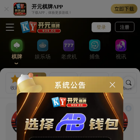
开元棋牌
APP
下载APP，体验更多游戏！
登录
注册
棋牌
娱乐场
老虎机
捕鱼
视讯
收藏
热门
开元棋牌
乐游棋牌
VG棋牌